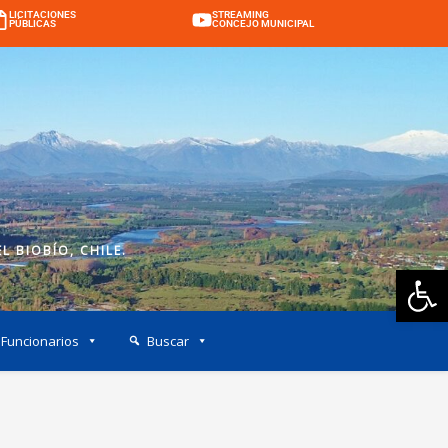
LICITACIONES
STREAMING
PÚBLICAS
CONCEJO MUNICIPAL
L BIOBÍO, CHILE.
Ab
Funcionarios
Buscar