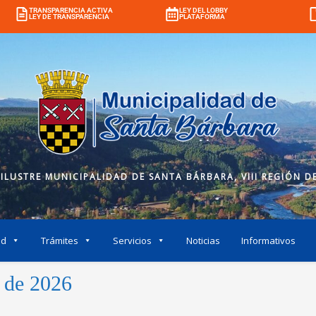
TRANSPARENCIA ACTIVA
LEY DEL LOBBY
LEY DE TRANSPARENCIA
PLATAFORMA
 ILUSTRE MUNICIPALIDAD DE SANTA BÁRBARA, VIII REGIÓN DE
ad
Trámites
Servicios
Noticias
Informativos
 de 2026