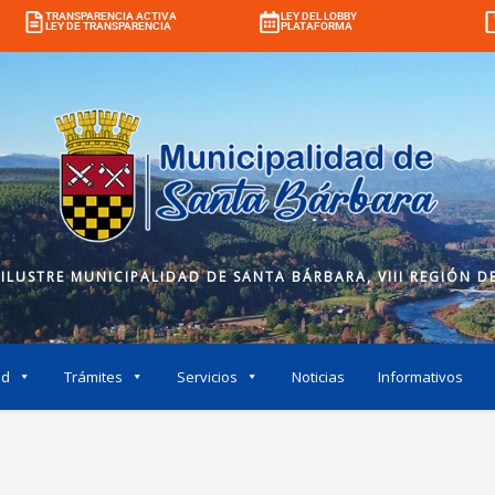
TRANSPARENCIA ACTIVA
LEY DEL LOBBY
LEY DE TRANSPARENCIA
PLATAFORMA
 ILUSTRE MUNICIPALIDAD DE SANTA BÁRBARA, VIII REGIÓN DE
ad
Trámites
Servicios
Noticias
Informativos