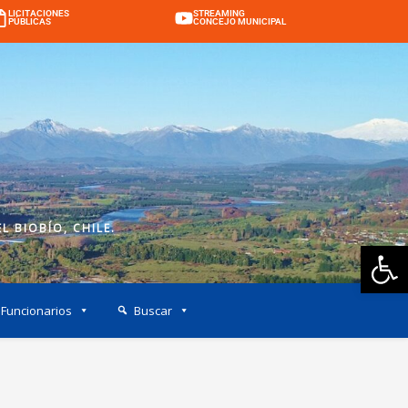
LICITACIONES
STREAMING
PÚBLICAS
CONCEJO MUNICIPAL
L BIOBÍO, CHILE.
Ab
Funcionarios
Buscar