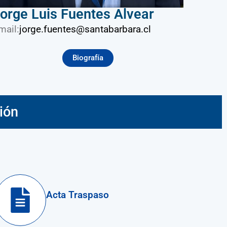
orge Luis Fuentes Alvear
mail:
jorge.fuentes@santabarbara.cl
Biografía
ión
Acta Traspaso