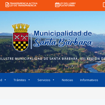
TRANSPARENCIA ACTIVA
LEY DEL LOBBY
LEY DE TRANSPARENCIA
PLATAFORMA
 ILUSTRE MUNICIPALIDAD DE SANTA BÁRBARA, VIII REGIÓN DE
ad
Trámites
Servicios
Noticias
Informativos