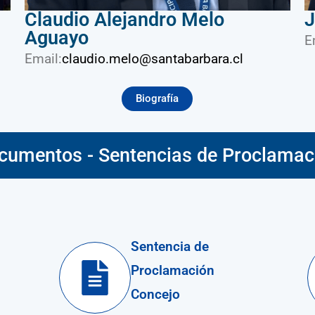
Claudio Alejandro Melo
J
Aguayo
E
Email:
claudio.melo@santabarbara.cl
Biografía
cumentos - Sentencias de Proclamac
Sentencia de
Proclamación
Concejo