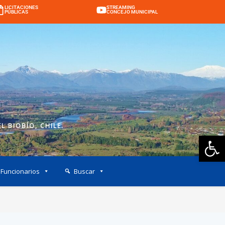
LICITACIONES
STREAMING
PÚBLICAS
CONCEJO MUNICIPAL
L BIOBÍO, CHILE.
Ab
Funcionarios
Buscar