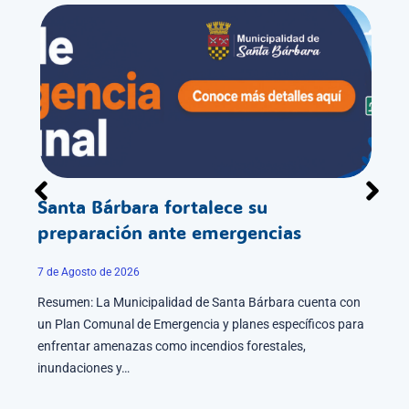
Santa Bárbara fortalece su
Alc
erto
preparación ante emergencias
Del
for
7 de Agosto de 2026
27 de 
Resumen: La Municipalidad de Santa Bárbara cuenta con
un Plan Comunal de Emergencia y planes específicos para
dad de
Resum
enfrentar amenazas como incendios forestales,
Oses
Alcal
inundaciones y…
nuest