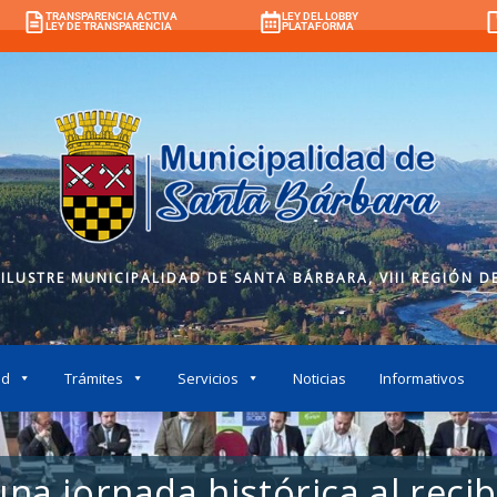
TRANSPARENCIA ACTIVA
LEY DEL LOBBY
LEY DE TRANSPARENCIA
PLATAFORMA
 ILUSTRE MUNICIPALIDAD DE SANTA BÁRBARA, VIII REGIÓN DE
ad
Trámites
Servicios
Noticias
Informativos
na jornada histórica al recib