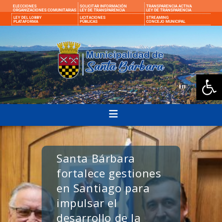
ELECCIONES
SOLICITAR INFORMACIÓN
TRANSPARENCIA ACTIVA
ORGANIZACIONES COMUNITARIAS
LEY DE TRANSPARENCIA
LEY DE TRANSPARENCIA
LEY DEL LOBBY
LICITACIONES
STREAMING
PLATAFORMA
PÚBLICAS
CONCEJO MUNICIPAL
Ab
Santa Bárbara
fortalece gestiones
en Santiago para
impulsar el
desarrollo de la