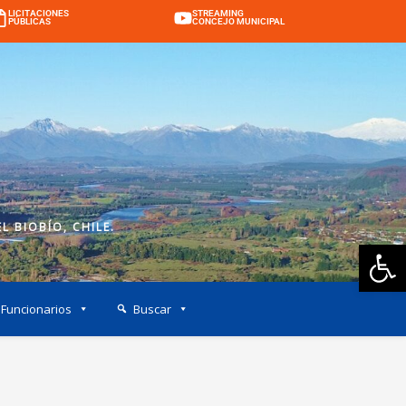
LICITACIONES
STREAMING
PÚBLICAS
CONCEJO MUNICIPAL
L BIOBÍO, CHILE.
Ab
Funcionarios
Buscar