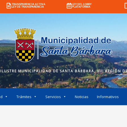
TRANSPARENCIA ACTIVA
LEY DEL LOBBY
LEY DE TRANSPARENCIA
PLATAFORMA
 ILUSTRE MUNICIPALIDAD DE SANTA BÁRBARA, VIII REGIÓN DE
ad
Trámites
Servicios
Noticias
Informativos