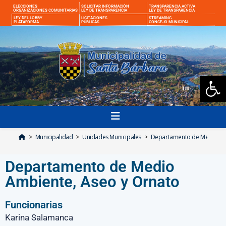
ELECCIONES
SOLICITAR INFORMACIÓN
TRANSPARENCIA ACTIVA
ORGANIZACIONES COMUNITARIAS
LEY DE TRANSPARENCIA
LEY DE TRANSPARENCIA
LEY DEL LOBBY
LICITACIONES
STREAMING
PLATAFORMA
PÚBLICAS
CONCEJO MUNICIPAL
Ab
>
Municipalidad
>
Unidades Municipales
>
Departamento de Medio Am
Departamento de Medio
Ambiente, Aseo y Ornato
Funcionarias
Karina Salamanca