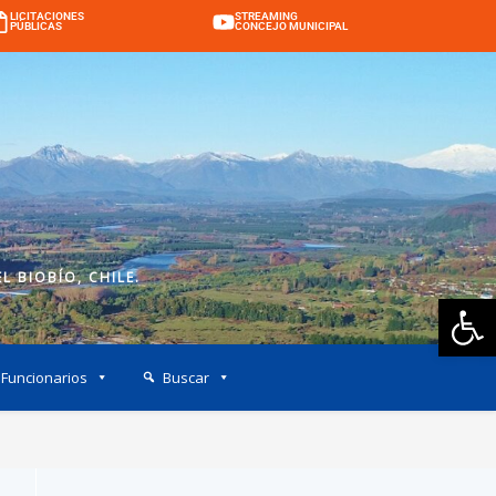
LICITACIONES
STREAMING
PÚBLICAS
CONCEJO MUNICIPAL
L BIOBÍO, CHILE.
Ab
Funcionarios
Buscar