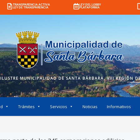
TRANSPARENCIA ACTIVA
LEY DEL LOBBY
LEY DE TRANSPARENCIA
PLATAFORMA
 ILUSTRE MUNICIPALIDAD DE SANTA BÁRBARA, VIII REGIÓN DE
ad
Trámites
Servicios
Noticias
Informativos