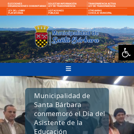
ELECCIONES
SOLICITAR INFORMACIÓN
TRANSPARENCIA ACTIVA
ORGANIZACIONES COMUNITARIAS
LEY DE TRANSPARENCIA
LEY DE TRANSPARENCIA
LEY DEL LOBBY
LICITACIONES
STREAMING
PLATAFORMA
PÚBLICAS
CONCEJO MUNICIPAL
Ab
Municipalidad de
Santa Bárbara
conmemoró el Día del
Asistente de la
Educación