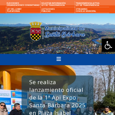
ELECCIONES
SOLICITAR INFORMACIÓN
TRANSPARENCIA ACTIVA
ORGANIZACIONES COMUNITARIAS
LEY DE TRANSPARENCIA
LEY DE TRANSPARENCIA
LEY DEL LOBBY
LICITACIONES
STREAMING
PLATAFORMA
PÚBLICAS
CONCEJO MUNICIPAL
Ab
Se realiza
lanzamiento oficial
de la 1ª Api Expo
Santa Bárbara 2025
en Plaza Isabel