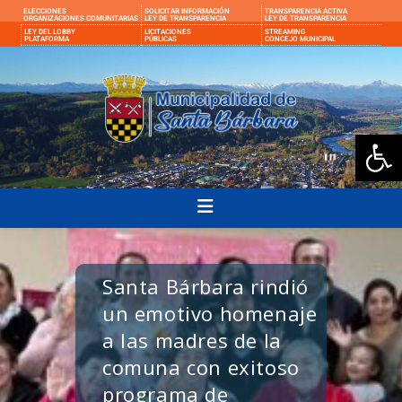
ELECCIONES
SOLICITAR INFORMACIÓN
TRANSPARENCIA ACTIVA
ORGANIZACIONES COMUNITARIAS
LEY DE TRANSPARENCIA
LEY DE TRANSPARENCIA
LEY DEL LOBBY
LICITACIONES
STREAMING
PLATAFORMA
PÚBLICAS
CONCEJO MUNICIPAL
Ab
Santa Bárbara rindió
un emotivo homenaje
a las madres de la
comuna con exitoso
programa de