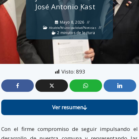
José Antonio Kast
Mayo 8, 2026
/
/
Alcalde
Municipalidad
Noticias
2 minutos de lectura
Visto:
893
Ver resumen
Con el firme compromiso de seguir impulsando el
desarrollo de nuestra comuna y representando las