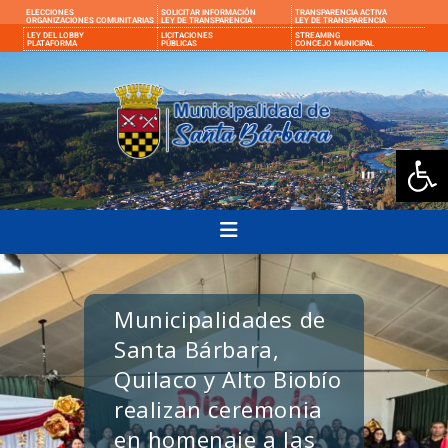
ELECCIONES
SOLICITAR INFORMACIÓN
TRANSPARENCIA ACTIVA
ORGANIZACIONES COMUNITARIAS
LEY DE TRANSPARENCIA
LEY DE TRANSPARENCIA
LEY DEL LOBBY
LICITACIONES
STREAMING
PLATAFORMA
PÚBLICAS
CONCEJO MUNICIPAL
Ab
Municipalidades de
Santa Bárbara,
Quilaco y Alto Biobío
realizan ceremonia
en homenaje a las