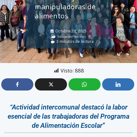
manipuladoras de
alimentos
Octubre 29, 2025
/
Educación
Noticias
3 minutos de lectura
Visto:
888
“Actividad intercomunal destacó la labor
esencial de las trabajadoras del Programa
de Alimentación Escolar
”