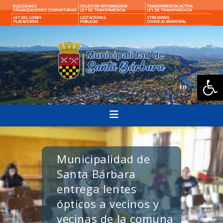
ELECCIONES
SOLICITAR INFORMACIÓN
TRANSPARENCIA ACTIVA
ORGANIZACIONES COMUNITARIAS
LEY DE TRANSPARENCIA
LEY DE TRANSPARENCIA
LEY DEL LOBBY
LICITACIONES
STREAMING
PLATAFORMA
PÚBLICAS
CONCEJO MUNICIPAL
Ab
Municipalidad de
Santa Bárbara
entrega lentes
ópticos a vecinos y
vecinas de la comuna