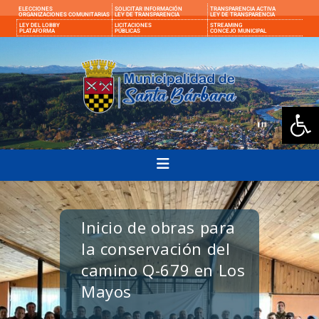
ELECCIONES
SOLICITAR INFORMACIÓN
TRANSPARENCIA ACTIVA
ORGANIZACIONES COMUNITARIAS
LEY DE TRANSPARENCIA
LEY DE TRANSPARENCIA
LEY DEL LOBBY
LICITACIONES
STREAMING
PLATAFORMA
PÚBLICAS
CONCEJO MUNICIPAL
Ab
Inicio de obras para
la conservación del
camino Q-679 en Los
Mayos