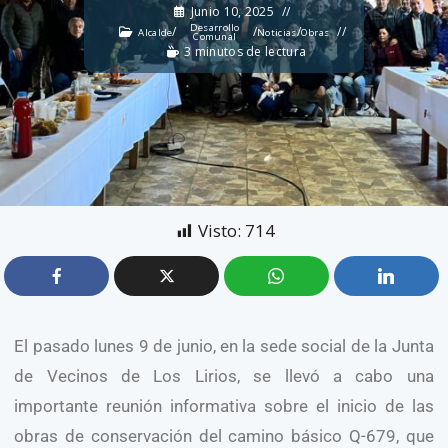
Junio 10, 2025
Desarrollo
/
/
/
Alcalde
Noticias
Obras
Comunal
3 minutos de lectura
Visto:
714
El pasado lunes 9 de junio, en la sede social de la Junta
de Vecinos de Los Lirios, se llevó a cabo una
importante reunión informativa sobre el inicio de las
obras de conservación del camino básico Q-679, que