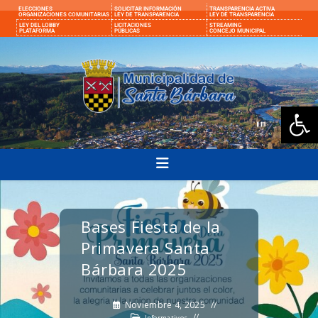
ELECCIONES
SOLICITAR INFORMACIÓN
TRANSPARENCIA ACTIVA
ORGANIZACIONES COMUNITARIAS
LEY DE TRANSPARENCIA
LEY DE TRANSPARENCIA
LEY DEL LOBBY
LICITACIONES
STREAMING
PLATAFORMA
PÚBLICAS
CONCEJO MUNICIPAL
Ab
Bases Fiesta de la
Primavera Santa
Bárbara 2025
Noviembre 4, 2025
Informativos